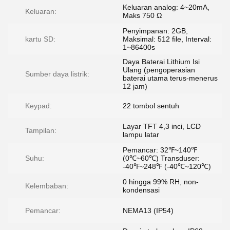
Keluaran analog: 4~20mA,
Keluaran:
Maks 750 Ω
Penyimpanan: 2GB,
kartu SD:
Maksimal: 512 file, Interval:
1~86400s
Daya Baterai Lithium Isi
Ulang (pengoperasian
Sumber daya listrik:
baterai utama terus-menerus
12 jam)
Keypad:
22 tombol sentuh
Layar TFT 4,3 inci, LCD
Tampilan:
lampu latar
Pemancar: 32℉~140℉
Suhu:
(0℃~60℃) Transduser:
-40℉~248℉ (-40℃~120℃)
0 hingga 99% RH, non-
Kelembaban:
kondensasi
Pemancar:
NEMA13 (IP54)