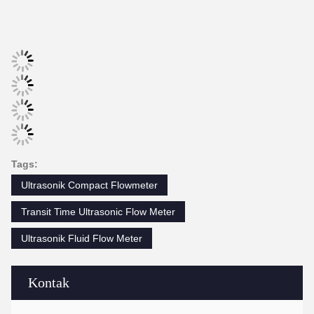
penyimpanan: 2GB;
Kartu SD
Max: 512 file;
Interval: 1 ~ 86400s.
Daya baterai lithium yang dapat diis
Sumber daya listrik
(operasi terus-menerus baterai uta
Keypad
22 tombol sentuh.
Tampilan
4.3 inci layar TFT, backlight LCD.
Transmitter: 32°F~140°F (0°C~60°
Suhu
Transduser: -40°F~248°F (-40°C~
Kelembaban
0 sampai 99% RH, tidak kondensas
Spesifikasi Fisik
Transmitter
NEMA13 (IP54)
Desain terkapas, IP68;
Transduser
Panjang kabel standar: 5m
Berat badan
Transmitter: sekitar 1,0kg