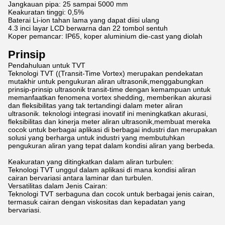
Jangkauan pipa: 25 sampai 5000 mm
Keakuratan tinggi: 0,5%
Baterai Li-ion tahan lama yang dapat diisi ulang
4.3 inci layar LCD berwarna dan 22 tombol sentuh
Koper pemancar: IP65, koper aluminium die-cast yang diolah
Prinsip
Pendahuluan untuk TVT
Teknologi TVT ((Transit-Time Vortex) merupakan pendekatan
mutakhir untuk pengukuran aliran ultrasonik,menggabungkan
prinsip-prinsip ultrasonik transit-time dengan kemampuan untuk
memanfaatkan fenomena vortex shedding, memberikan akurasi
dan fleksibilitas yang tak tertandingi dalam meter aliran
ultrasonik. teknologi integrasi inovatif ini meningkatkan akurasi,
fleksibilitas dan kinerja meter aliran ultrasonik,membuat mereka
cocok untuk berbagai aplikasi di berbagai industri dan merupakan
solusi yang berharga untuk industri yang membutuhkan
pengukuran aliran yang tepat dalam kondisi aliran yang berbeda.
Keakuratan yang ditingkatkan dalam aliran turbulen:
Teknologi TVT unggul dalam aplikasi di mana kondisi aliran
cairan bervariasi antara laminar dan turbulen.
Versatilitas dalam Jenis Cairan:
Teknologi TVT serbaguna dan cocok untuk berbagai jenis cairan,
termasuk cairan dengan viskositas dan kepadatan yang
bervariasi.