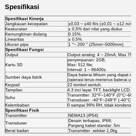
Spesifikasi
Spesifikasi Kinerja
Jangkauan kecepatan
±0,03 ~ ±40 ft/s (±0,01 ~ ±12 m/s)
Keakuratan
± 0,5% dari nilai yang diukur
Kemungkinan diulang
0.15%.
Linearitas
± 0,5%.
Ukuran pipa
1 ′′~ 200 ′′ (25mm~5000mm)
Spesifikasi Fungsi
Output
Output analog: 4 ~ 20mA, Max 750