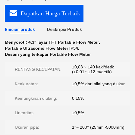
Dapatkan Harga Terbaik
Rincian produk
Deskripsi Produk
Menyoroti:
4.3'' layar TFT Portable Flow Meter
,
Portable Ultrasonic Flow Meter IP54
,
Desain yang terkapar Portable Flow Meter
±0,03 ~ ±40 kaki/detik
RENTANG KECEPATAN:
(±0,01~ ±12 m/detik)
Keakuratan:
±0,5% dari nilai yang diukur
Kemungkinan diulang:
0,15%
Linearitas:
±0,5%
Ukuran pipa:
1''~ 200'' (25mm~5000mm)