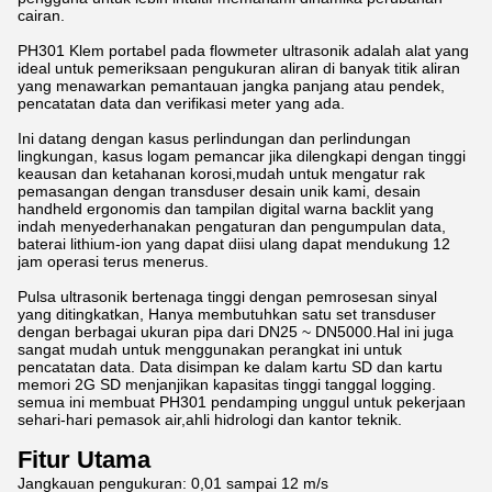
cairan.
PH301 Klem portabel pada flowmeter ultrasonik adalah alat yang
ideal untuk pemeriksaan pengukuran aliran di banyak titik aliran
yang menawarkan pemantauan jangka panjang atau pendek,
pencatatan data dan verifikasi meter yang ada.
Ini datang dengan kasus perlindungan dan perlindungan
lingkungan, kasus logam pemancar jika dilengkapi dengan tinggi
keausan dan ketahanan korosi,mudah untuk mengatur rak
pemasangan dengan transduser desain unik kami, desain
handheld ergonomis dan tampilan digital warna backlit yang
indah menyederhanakan pengaturan dan pengumpulan data,
baterai lithium-ion yang dapat diisi ulang dapat mendukung 12
jam operasi terus menerus.
Pulsa ultrasonik bertenaga tinggi dengan pemrosesan sinyal
yang ditingkatkan, Hanya membutuhkan satu set transduser
dengan berbagai ukuran pipa dari DN25 ~ DN5000.Hal ini juga
sangat mudah untuk menggunakan perangkat ini untuk
pencatatan data. Data disimpan ke dalam kartu SD dan kartu
memori 2G SD menjanjikan kapasitas tinggi tanggal logging.
semua ini membuat PH301 pendamping unggul untuk pekerjaan
sehari-hari pemasok air,ahli hidrologi dan kantor teknik.
Fitur Utama
Jangkauan pengukuran: 0,01 sampai 12 m/s