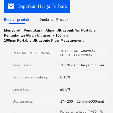
Dapatkan Harga Terbaik
Rincian produk
Deskripsi Produk
Menyoroti:
Pengukuran Aliran Ultrasonik 5m Portable
,
Pengukuran Aliran Ultrasonik 100mm
,
100mm Portable Ultrasonic Flow Measurement
±0,03 ~ ±40 kaki/detik
RENTANG KECEPATAN:
(±0,01~ ±12 m/detik)
Keakuratan:
±0,5% dari nilai yang diukur
Kemungkinan diulang:
0,15%
Linearitas:
±0,5%
Ukuran pipa:
1''~ 200'' (25mm~5000mm)
Keluaran analog: 4~20mA,