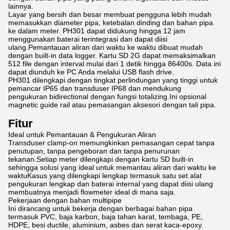
lainnya.
Layar yang bersih dan besar membuat pengguna lebih mudah
memasukkan diameter pipa, ketebalan dinding dan bahan pipa
ke dalam meter. PH301 dapat didukung hingga 12 jam
menggunakan baterai terintegrasi dan dapat diisi
ulang.Pemantauan aliran dari waktu ke waktu dibuat mudah
dengan built-in data logger. Kartu SD 2G dapat memaksimalkan
512 file dengan interval mulai dari 1 detik hingga 86400s. Data ini
dapat diunduh ke PC Anda melalui USB flash drive.
PH301 dilengkapi dengan tingkat perlindungan yang tinggi untuk
pemancar IP65 dan transduser IP68 dan mendukung
pengukuran bidirectional dengan fungsi totalizing.Ini opsional
magnetic guide rail atau pemasangan aksesori dengan tali pipa.
Fitur
Ideal untuk Pemantauan & Pengukuran Aliran
Transduser clamp-on memungkinkan pemasangan cepat tanpa
penutupan, tanpa pengeboran dan tanpa penurunan
tekanan.Setiap meter dilengkapi dengan kartu SD built-in
sehingga solusi yang ideal untuk memantau aliran dari waktu ke
waktuKasus yang dilengkapi lengkap termasuk satu set alat
pengukuran lengkap dan baterai internal yang dapat diisi ulang
membuatnya menjadi flowmeter ideal di mana saja.
Pekerjaan dengan bahan multipipe
Ini dirancang untuk bekerja dengan berbagai bahan pipa
termasuk PVC, baja karbon, baja tahan karat, tembaga, PE,
HDPE, besi ductile, aluminium, asbes dan serat kaca-epoxy.