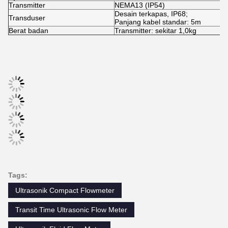
Kemungkinan diulang
0.15%.
Linearitas
± 0,5%.
Ukuran pipa
1 ′′ ~ 200 ′′ (25mm ~ 5000mm)
Spesifikasi Fungsi
Output
Output analog: 4 ~ 20mA, Max 750
penyimpanan: 2GB;
Kartu SD
Max: 512 file;
Interval: 1 ~ 86400s.
Daya baterai lithium yang dapat diis
Sumber daya listrik
(operasi terus-menerus baterai uta
Keypad
22 tombol sentuh.
Tampilan
4.3 inci layar TFT, backlight LCD.
Transmitter: 32°F~140°F (0°C~60°
Suhu
Transduser: -40°F~248°F (-40°C~
Kelembaban
0 sampai 99% RH, tidak kondensas
Spesifikasi Fisik
Transmitter
NEMA13 (IP54)
Desain terkapas, IP68;
Transduser
Panjang kabel standar: 5m
Berat badan
Transmitter: sekitar 1,0kg