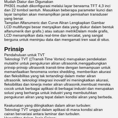
Mudah Diatur dan Digunakan
PH301 mudah dikonfigurasi melalui layar berwarna TFT 4,3 inci
dan 22 tombol sentuh. Masukkan beberapa parameter kunci dan
layar tampilan akan menampilkan jarak pemisahan transduser
yang benar.
Tampilan Alfanumeric dan Curve Aliran Lengkapkan Gambar
LCD multifungsi besar menyajikan data yang diukur dalam bentuk
alfanumerik dan grafis.) atau satuan metrikDalam mode grafis,
LCD menampilkan data real-time dan tercatat, yang sangat
berguna untuk meninjau data dan mengamati tren saat di situs.
Prinsip
Pendahuluan untuk TVT
Teknologi TVT ((Transit-Time Vortex) merupakan pendekatan
mutakhir untuk pengukuran aliran ultrasonik,menggabungkan
prinsip-prinsip ultrasonik transit-time dengan kemampuan untuk
memanfaatkan fenomena vortex shedding, memberikan akurasi
dan fleksibilitas yang tak tertandingi dalam meter aliran
ultrasonik. teknologi integrasi inovatif ini meningkatkan akurasi,
fleksibilitas dan kinerja meter aliran ultrasonik,membuat mereka
cocok untuk berbagai aplikasi di berbagai industri dan merupakan
solusi yang berharga untuk industri yang membutuhkan
pengukuran aliran yang tepat dalam kondisi aliran yang berbeda.
Keakuratan yang ditingkatkan dalam aliran turbulen:
Teknologi TVT unggul dalam aplikasi di mana kondisi aliran
cairan bervariasi antara laminar dan turbulen.