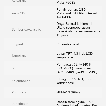
Keluaran:
Maks 750 Ω
Penyimpanan: 2GB,
kartu SD:
Maksimal: 512 file, Interval:
1~86400s
Daya Baterai Lithium Isi
Ulang (pengoperasian
Sumber daya listrik:
baterai utama terus-menerus
12 jam)
Keypad:
22 tombol sentuh
Layar TFT 4,3 inci, LCD
Tampilan:
lampu latar
Pemancar: 32℉~140℉
Suhu:
(0℃~60℃) Transduser:
-40℉~248℉ (-40℃~120℃)
0 hingga 99% RH, non-
Kelembaban:
kondensasi
Pemancar:
NEMA13 (IP54)
Desain terbungkus, IP68;
transduser:
Panjang kabel standar: 5m