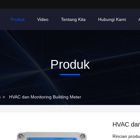
Produk
Video
Tentang Kita
Hubungi Kami
Produk
n
>
HVAC dan Monitoring Building Meter
HVAC dan 
Rincian prod