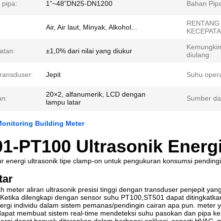
 pipa:
1”~48”DN25-DN1200
Bahan Pipa
RENTANG
Air, Air laut, Minyak, Alkohol...
KECEPATA
Kemungki
atan:
±1,0% dari nilai yang diukur
diulang:
Transduser:
Jepit
Suhu opera
20×2, alfanumerik, LCD dengan
an:
Sumber daya
lampu latar
onitoring Building Meter
1-PT100 Ultrasonik Energ
ur energi ultrasonik tipe clamp-on untuk pengukuran konsumsi pendin
tar
 meter aliran ultrasonik presisi tinggi dengan transduser penjepit y
Ketika dilengkapi dengan sensor suhu PT100,ST501 dapat ditingkatka
ergi individu dalam sistem pemanas/pendingin cairan apa pun. meter 
dapat membuat sistem real-time mendeteksi suhu pasokan dan pipa ke