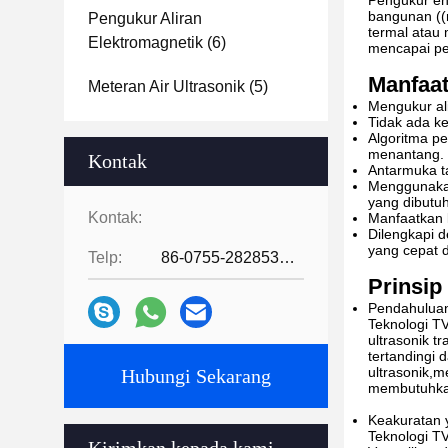
Pengukur ene
bangunan ((m
Pengukur Aliran
termal atau
Elektromagnetik
(6)
mencapai pe
Manfaa
Meteran Air Ultrasonik
(5)
Mengukur ali
Tidak ada ke
Algoritma p
menantang.
Kontak
Antarmuka t
Menggunakan
yang dibutuh
Kontak:
Manfaatkan 
Dilengkapi 
yang cepat 
Telp:
86-0755-28285391
Prinsip
Pendahulua
Teknologi T
ultrasonik 
tertandingi d
ultrasonik,m
Hubungi Sekarang
membutuhkan
Keakuratan y
Teknologi TV