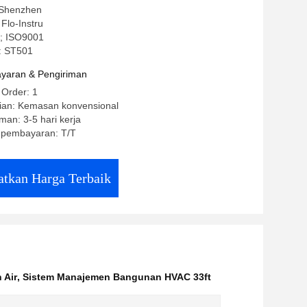
 Shenzhen
Flo-Instru
CE; ISO9001
: ST501
yaran & Pengiriman
 Order: 1
ian: Kemasan konvensional
man: 3-5 hari kerja
t pembayaran: T/T
tkan Harga Terbaik
 Air
,
Sistem Manajemen Bangunan HVAC 33ft