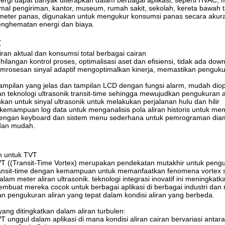
rgi dapat banyak diterapkan dalam berbagai aplikasi, seperti HVAC, m
al pengiriman, kantor, museum, rumah sakit, sekolah, kereta bawah ta
 meter panas, digunakan untuk mengukur konsumsi panas secara akurat
nghematan energi dan biaya.
t
ran aktual dan konsumsi total berbagai cairan
hilangan kontrol proses, optimalisasi aset dan efisiensi, tidak ada down
emrosesan sinyal adaptif mengoptimalkan kinerja, memastikan penguku
ampilan yang jelas dan tampilan LCD dengan fungsi alarm, mudah dio
 teknologi ultrasonik transit-time sehingga mewujudkan pengukuran al
kan untuk sinyal ultrasonik untuk melakukan perjalanan hulu dan hilir
kemampuan log data untuk menganalisis pola aliran historis untuk mem
dengan keyboard dan sistem menu sederhana untuk pemrograman diamet
dan mudah.
n untuk TVT
VT ((Transit-Time Vortex) merupakan pendekatan mutakhir untuk penguk
transit-time dengan kemampuan untuk memanfaatkan fenomena vortex sh
alam meter aliran ultrasonik. teknologi integrasi inovatif ini meningkatka
embuat mereka cocok untuk berbagai aplikasi di berbagai industri dan
 pengukuran aliran yang tepat dalam kondisi aliran yang berbeda.
ang ditingkatkan dalam aliran turbulen:
T unggul dalam aplikasi di mana kondisi aliran cairan bervariasi antara