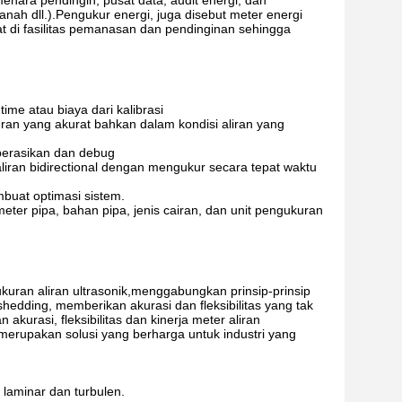
enara pendingin, pusat data, audit energi, dan
nah dll.).Pengukur energi, juga disebut meter energi
 di fasilitas pemanasan dan pendinginan sehingga
time atau biaya dari kalibrasi
ran yang akurat bahkan dalam kondisi aliran yang
perasikan dan debug
iran bidirectional dengan mengukur secara tepat waktu
buat optimasi sistem.
er pipa, bahan pipa, jenis cairan, dan unit pengukuran
uran aliran ultrasonik,menggabungkan prinsip-prinsip
edding, memberikan akurasi dan fleksibilitas yang tak
n akurasi, fleksibilitas dan kinerja meter aliran
 merupakan solusi yang berharga untuk industri yang
 laminar dan turbulen.