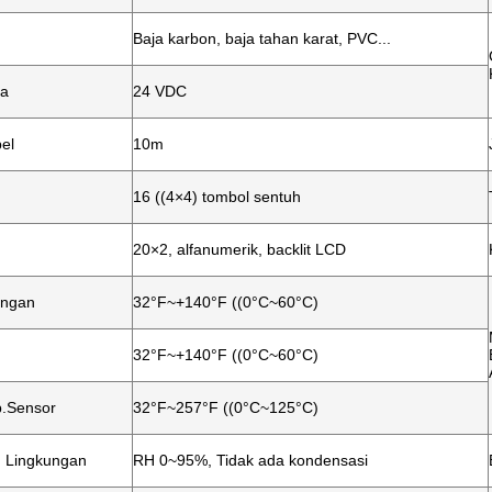
Baja karbon, baja tahan karat, PVC...
ya
24 VDC
el
10m
16 ((4×4) tombol sentuh
20×2, alfanumerik, backlit LCD
ungan
32°F~+140°F ((0°C~60°C)
.
32°F~+140°F ((0°C~60°C)
.Sensor
32°F~257°F ((0°C~125°C)
 Lingkungan
RH 0~95%, Tidak ada kondensasi