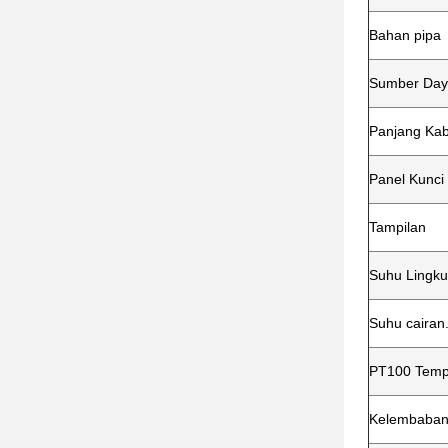
Bahan pipa
Sumber Da
Panjang Kab
Panel Kunci
Tampilan
Suhu Lingk
Suhu cairan
PT100 Temp
Kelembaban