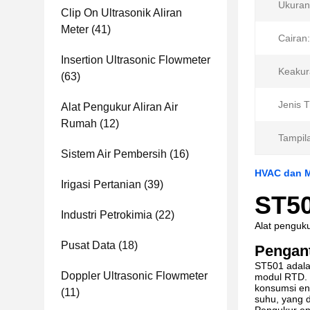
Ukuran
Clip On Ultrasonik Aliran
Meter
(41)
Cairan:
Insertion Ultrasonic Flowmeter
Keakur
(63)
Jenis 
Alat Pengukur Aliran Air
Rumah
(12)
Tampil
Sistem Air Pembersih
(16)
HVAC dan M
Irigasi Pertanian
(39)
ST50
Industri Petrokimia
(22)
Alat penguk
Pusat Data
(18)
Pengan
ST501 adalah
Doppler Ultrasonic Flowmeter
modul RTD. 
konsumsi en
(11)
suhu, yang 