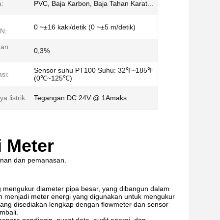
:
PVC, Baja Karbon, Baja Tahan Karat...
0 ~±16 kaki/detik (0 ~±5 m/detik)
N:
nan
0,3%
Sensor suhu PT100 Suhu: 32℉~185℉
si:
(0℃~125℃)
 listrik:
Tegangan DC 24V @ 1Amaks
i Meter
ginan dan pemanasan.
ang mengukur diameter pipa besar, yang dibangun dalam
n menjadi meter energi yang digunakan untuk mengukur
yang disediakan lengkap dengan flowmeter dan sensor
mbali.