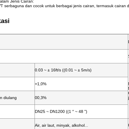
 dalam Jenis Cairan:
T serbaguna dan cocok untuk berbagai jenis cairan, termasuk cairan d
kasi
0.03 ~ ± 16ft/s ((0.01 ~ ± 5m/s)
+1,0%
n diulang
00,3%
DN25 ~ DN1200 ((1 ′′ ~ 48 ")
Air, air laut, minyak, alkohol...