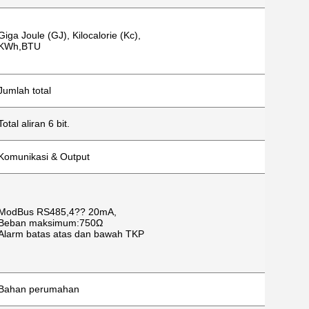
Giga Joule (GJ), Kilocalorie (Kc),
KWh,BTU
Jumlah total
Total aliran 6 bit.
Komunikasi & Output
ModBus RS485,4?? 20mA,
Beban maksimum:750Ω
Alarm batas atas dan bawah TKP
Bahan perumahan