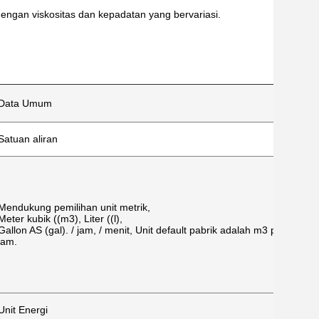
engan viskositas dan kepadatan yang bervariasi.
Data Umum
Satuan aliran
Mendukung pemilihan unit metrik,
Meter kubik ((m3), Liter ((l),
Gallon AS (gal). / jam, / menit, Unit default pabrik adalah m3 per
jam.
Unit Energi