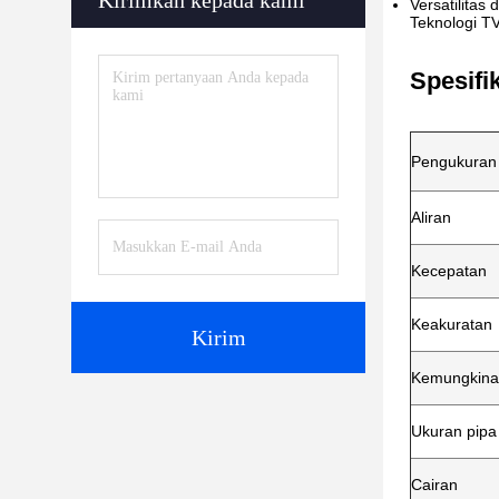
Kirimkan kepada kami
Versatilitas
Teknologi TV
Spesifi
Pengukuran
Aliran
Kecepatan
Keakuratan
Kirim
Kemungkina
Ukuran pipa
Cairan