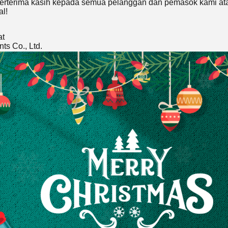
berterima kasih kepada semua pelanggan dan pemasok kami ata
l!
at
ts Co., Ltd.